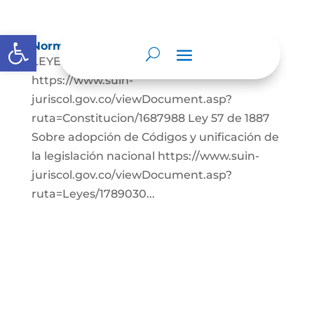
Abrir barra de herramientas
Normatividad
LEYES: Constitución Política de Colombia.
https://www.suin-
juriscol.gov.co/viewDocument.asp?
ruta=Constitucion/1687988 Ley 57 de 1887
Sobre adopción de Códigos y unificación de
la legislación nacional https://www.suin-
juriscol.gov.co/viewDocument.asp?
ruta=Leyes/1789030...