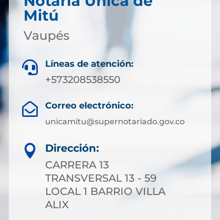
Notaría Única de
Mitú
Vaupés
Líneas de atención:

+573208538550
Correo electrónico:

unicamitu@supernotariado.gov.co
Dirección:

CARRERA 13
TRANSVERSAL 13 - 59
LOCAL 1 BARRIO VILLA
ALIX