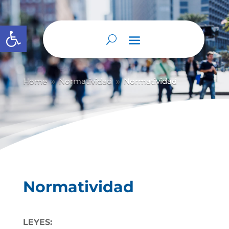
Abrir barra de herramientas
Home
Normatividad
Normatividad
9
9
Normatividad
LEYES: