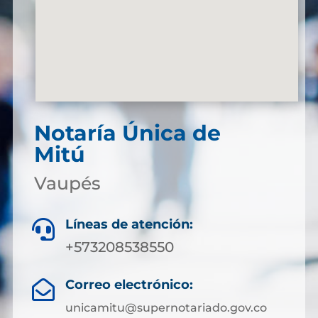
Notaría Única de
Mitú
Vaupés
Líneas de atención:

+573208538550
Correo electrónico:

unicamitu@supernotariado.gov.co