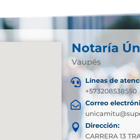
Notaría Ún
Vaupés
Líneas de atenc

+573208538550
Correo electrón

unicamitu@supe
Dirección:

CARRERA 13 TRA