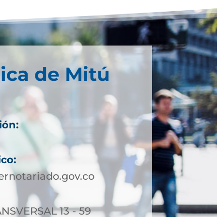
ica de Mitú
ión:
ico:
rnotariado.gov.co
NSVERSAL 13 - 59