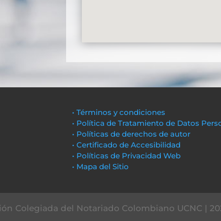
• Términos y condiciones
• Política de Tratamiento de Datos Pers
• Políticas de derechos de autor
• Certificado de Accesibilidad
• Políticas de Privacidad Web
• Mapa del Sitio
ón Colegiada del Notariado Colombiano UCNC | 20