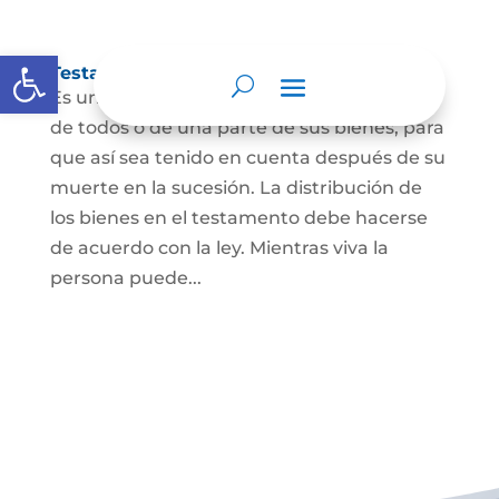
Abrir barra de herramientas
Testamento
Es un acto por el cual una persona dispone
de todos o de una parte de sus bienes, para
que así sea tenido en cuenta después de su
muerte en la sucesión. La distribución de
los bienes en el testamento debe hacerse
de acuerdo con la ley. Mientras viva la
persona puede...