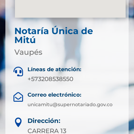
Notaría Única de
Mitú
Vaupés
Líneas de atención:

+573208538550
Correo electrónico:

unicamitu@supernotariado.gov.co
Dirección:

CARRERA 13