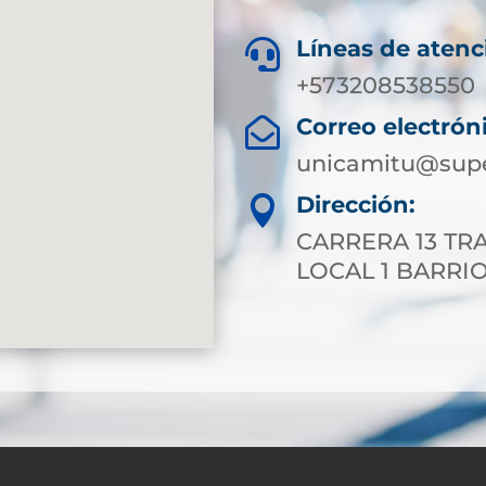
Líneas de atenc

+573208538550
Correo electrón

unicamitu@supe
Dirección:

CARRERA 13 TRA
LOCAL 1 BARRIO