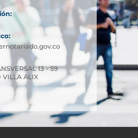
ión:
ico:
rnotariado.gov.co
NSVERSAL 13 - 59
 VILLA ALIX