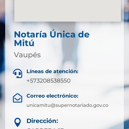
Notaría Única de
Mitú
Vaupés
Líneas de atención:

+573208538550
Correo electrónico:

unicamitu@supernotariado.gov.co
Dirección:
