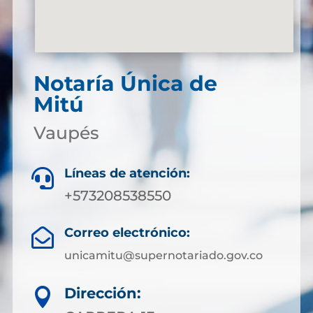
Notaría Única de
Mitú
Vaupés
Líneas de atención:

+573208538550
Correo electrónico:

unicamitu@supernotariado.gov.co
Dirección:
