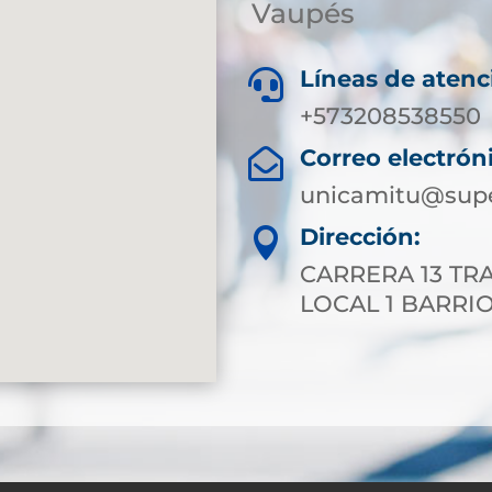
Vaupés
Líneas de atenc

+573208538550
Correo electrón

unicamitu@supe
Dirección:

CARRERA 13 TRA
LOCAL 1 BARRIO