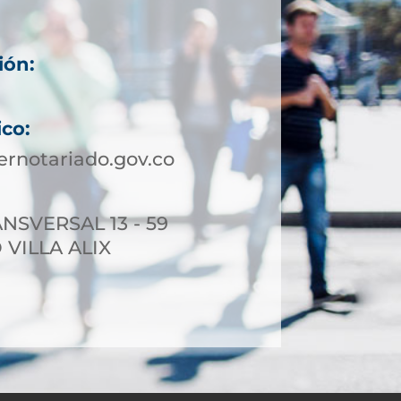
ión:
ico:
rnotariado.gov.co
NSVERSAL 13 - 59
 VILLA ALIX