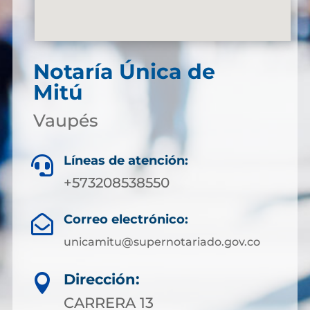
Notaría Única de
Mitú
Vaupés
Líneas de atención:

+573208538550
Correo electrónico:

unicamitu@supernotariado.gov.co
Dirección:

CARRERA 13