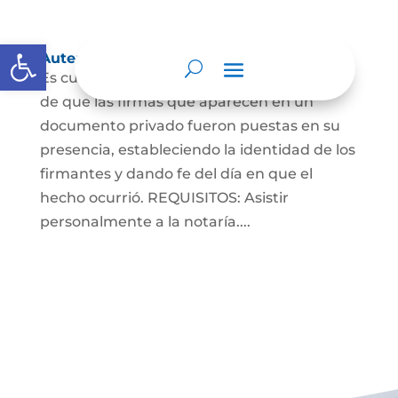
Abrir barra de herramientas
Autenticaciones
Es cuando el notario da testimonio escrito
de que las firmas que aparecen en un
documento privado fueron puestas en su
presencia, estableciendo la identidad de los
firmantes y dando fe del día en que el
hecho ocurrió. REQUISITOS: Asistir
personalmente a la notaría....