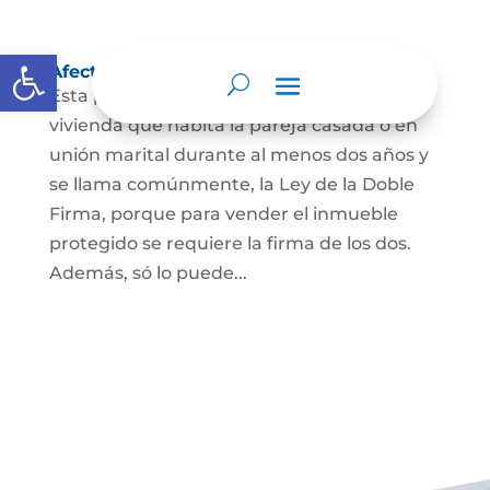
Abrir barra de herramientas
Afectación a Vivienda familiar
Esta protección la ordena la ley sobre la
vivienda que habita la pareja casada o en
unión marital durante al menos dos años y
se llama comúnmente, la Ley de la Doble
Firma, porque para vender el inmueble
protegido se requiere la firma de los dos.
Además, só lo puede...