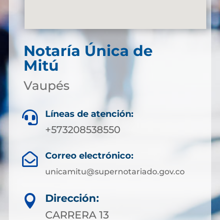
Notaría Única de
Mitú
Vaupés
Líneas de atención:

+573208538550
Correo electrónico:

unicamitu@supernotariado.gov.co
Dirección:

CARRERA 13