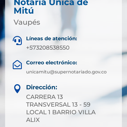
Notaría Única de
Mitú
Vaupés
Líneas de atención:

+573208538550
Correo electrónico:

unicamitu@supernotariado.gov.co
Dirección:

CARRERA 13
TRANSVERSAL 13 - 59
LOCAL 1 BARRIO VILLA
ALIX