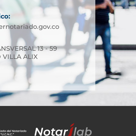
ico:
rnotariado.gov.co
NSVERSAL 13 - 59
 VILLA ALIX