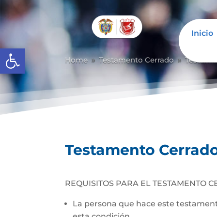
Inicio
Abrir barra de herramientas
Home
Testamento Cerrado
Testame
9
9
Testamento Cerrad
REQUISITOS PARA EL TESTAMENTO C
La persona que hace este testamento
esta condición.