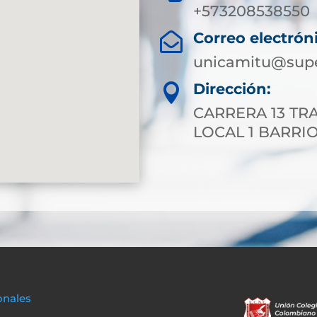
+573208538550
Correo electrón

unicamitu@supe
Dirección:

CARRERA 13 TRA
LOCAL 1 BARRIO
onales