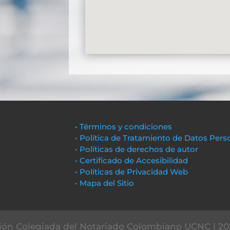
• Términos y condiciones
• Política de Tratamiento de Datos Pers
• Políticas de derechos de autor
• Certificado de Accesibilidad
• Políticas de Privacidad Web
• Mapa del Sitio
ón Colegiada del Notariado Colombiano UCNC | 20