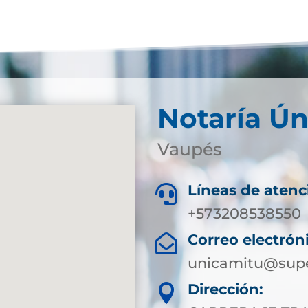
Notaría Ún
Vaupés
Líneas de atenc

+573208538550
Correo electrón

unicamitu@supe
Dirección:
