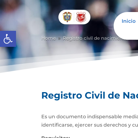
Inicio
Abrir barra de herramientas
Home
Registro civil de nacimiento
R
9
9
Registro Civil de N
Es un documento indispensable mediante
identificarse, ejercer sus derechos y c