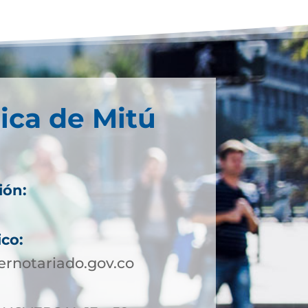
ica de Mitú
ión:
ico:
rnotariado.gov.co