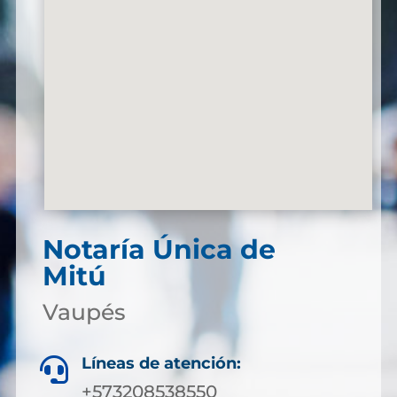
Notaría Única de
Mitú
Vaupés
Líneas de atención:

+573208538550