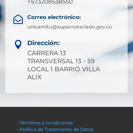
+573208538550
Correo electrónico:

unicamitu@supernotariado.gov.co
Dirección:

CARRERA 13
TRANSVERSAL 13 - 59
LOCAL 1 BARRIO VILLA
ALIX
• Términos y condiciones
• Política de Tratamiento de Datos