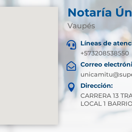
Notaría Ún
Vaupés
Líneas de atenc

+573208538550
Correo electrón

unicamitu@supe
Dirección:

CARRERA 13 TRA
LOCAL 1 BARRIO