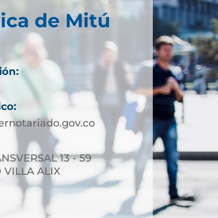
ica de Mitú
ión:
ico:
rnotariado.gov.co
NSVERSAL 13 - 59
 VILLA ALIX