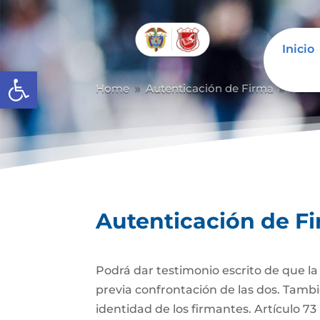
Inicio
Abrir barra de herramientas
Home
Autenticación de Firma
Auten
9
9
Autenticación de F
Podrá dar testimonio escrito de que l
previa confrontación de las dos. Tambi
identidad de los firmantes. Artículo 7