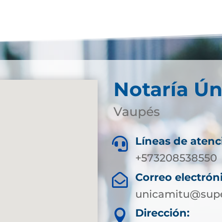
Notaría Ún
Vaupés
Líneas de atenc

+573208538550
Correo electrón

unicamitu@supe
Dirección:
