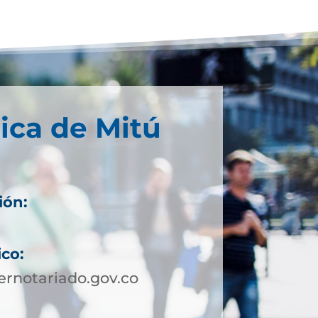
ica de Mitú
ión:
ico:
rnotariado.gov.co